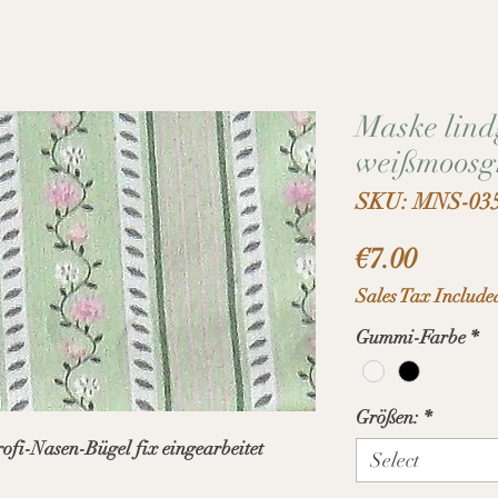
Maske lind
weißmoosgr
SKU: MNS-03
Price
€7.00
Sales Tax Include
Gummi-Farbe
*
Größen:
*
ofi-Nasen-Bügel fix eingearbeitet
Select