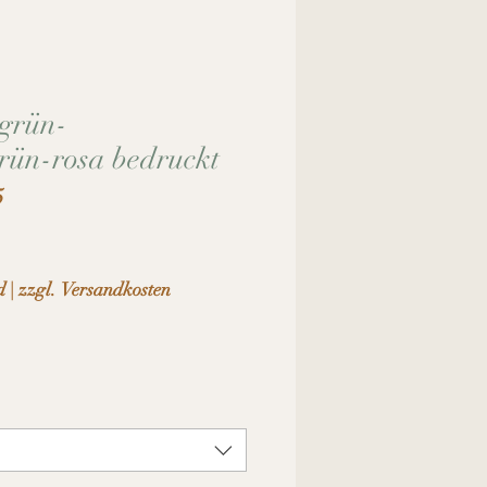
grün-
ün-rosa bedruckt
5
d
|
zzgl. Versandkosten