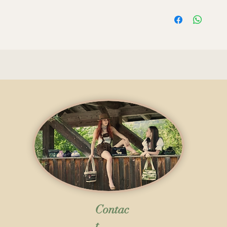
Preis inkl. MWST, 
Contac
t