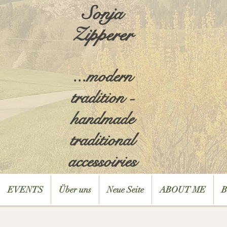
Sonja
Zipperer
...modern
tradition -
handmade
traditional
accessoiries
EVENTS
Über uns
Neue Seite
ABOUT ME
B