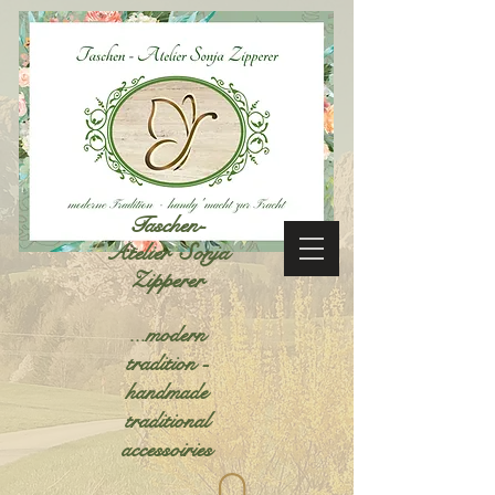
Taschen-
Atelier Sonja
Zipperer
...modern
tradition -
handmade
traditional
accessoiries