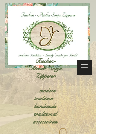
Taschen-
Atelier Sonja
Zipperer
...modern
tradition -
handmade
traditional
accessoiries