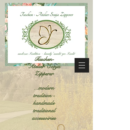
Taschen-
Atelier Sonja
Zipperer
...modern
tradition -
handmade
traditional
accessoiries