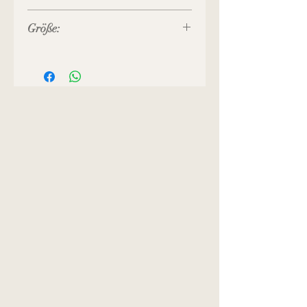
Größe:
Bügel-Breite: 9 cm
Breite unten: 10 cm
Höhe gesamt: 10 cm
Boden-Tiefe: 3 cm