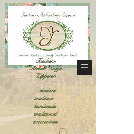
Taschen-
Atelier Sonja
Zipperer
...modern
tradition -
handmade
traditional
accessoiries