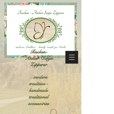
Taschen-
Atelier Sonja
Zipperer
...modern
tradition -
handmade
traditional
accessoiries