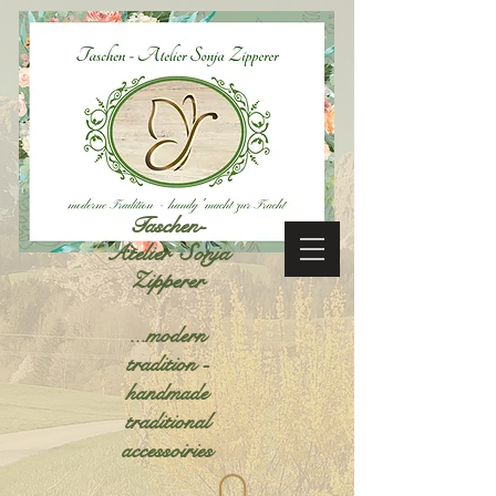
Taschen-
Atelier Sonja
Zipperer
...modern
tradition -
handmade
traditional
accessoiries