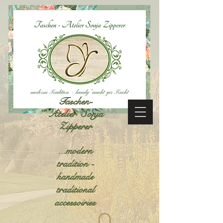
Taschen-
Atelier Sonja
Zipperer
...modern
tradition -
handmade
traditional
accessoiries