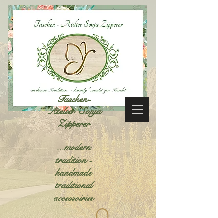
Taschen-
Atelier Sonja
Zipperer
...modern
tradition -
handmade
traditional
accessoiries