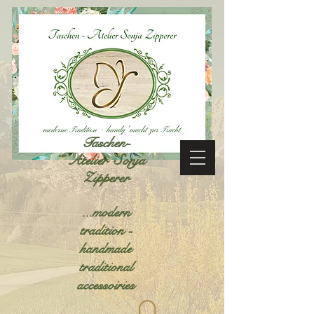
Taschen-
Atelier Sonja
Zipperer
...modern
tradition -
handmade
traditional
accessoiries