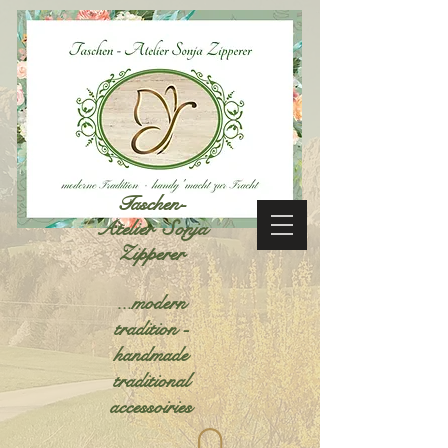
Taschen-
Atelier Sonja
Zipperer
...modern
tradition -
handmade
traditional
accessoiries