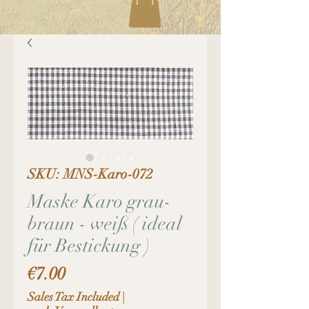
SKU: MNS-Karo-072
Maske Karo grau-
braun - weiß ( ideal
für Bestickung )
Price
€7.00
Sales Tax Included
|