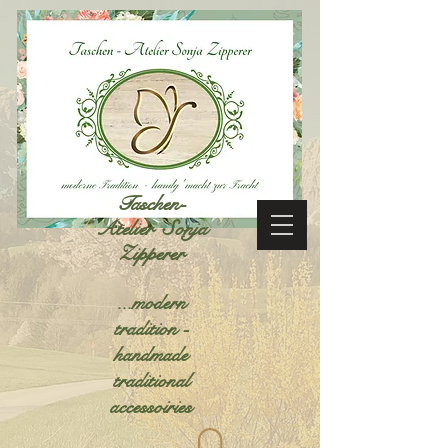
Taschen-
Atelier Sonja
Zipperer
...modern
tradition -
handmade
traditional
accessoiries