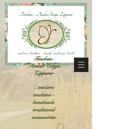
Taschen-
Atelier Sonja
Zipperer
...modern
tradition -
handmade
traditional
accessoiries