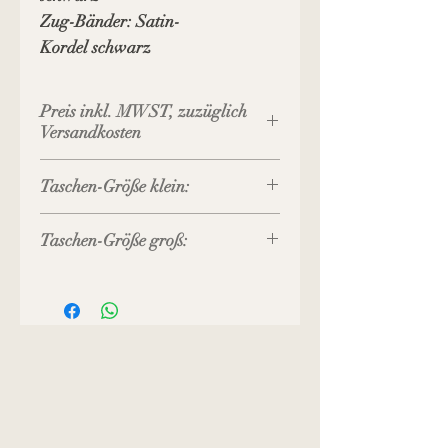
Zug-Bänder: Satin-
Kordel schwarz
Preis inkl. MWST, zuzüglich
Versandkosten
Taschen-Größe klein:
Boden-Durchmesser:
Taschen-Größe groß:
12 cm
Gesamt-Höhe: 19
Boden-Durchmesser: 14 cm
cm
Beutel-Höhe: 25 cm