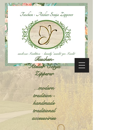
Taschen-
Atelier Sonja
Zipperer
...modern
tradition -
handmade
traditional
accessoiries