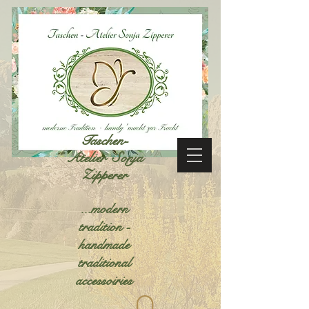
Taschen-
Atelier Sonja
Zipperer
...modern
tradition -
handmade
traditional
accessoiries