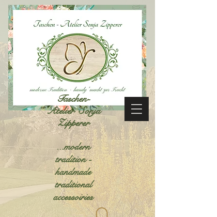
Taschen-
Atelier Sonja
Zipperer
...modern
tradition -
handmade
traditional
accessoiries