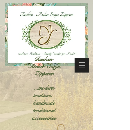
Taschen-
Atelier Sonja
Zipperer
...modern
tradition -
handmade
traditional
accessoiries