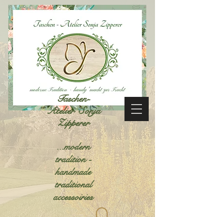
Taschen-
Atelier Sonja
Zipperer
...modern
tradition -
handmade
traditional
accessoiries