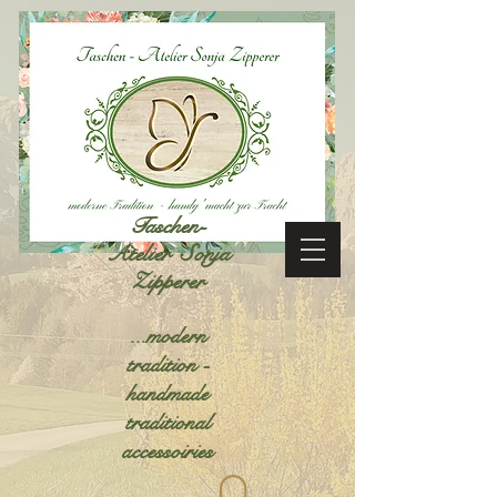
Taschen-
Atelier Sonja
Zipperer
...modern
tradition -
handmade
traditional
accessoiries