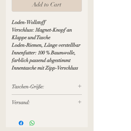
Add to Cart
Loden-Wollstoff
Verschluss: Magnet-Knopf an
Klappe und Tasche
Loden-Riemen, Länge verstellbar
Innenfutter: 100 % Baumwolle,
farblich passend abgestimmt
Innentasche mit Zipp-Verschluss
Taschen-Größe:
25 x 25 x 8 cm (B x H x T)
Versand:
Preis inkl. MWST, zuzüglich
Versandkosten