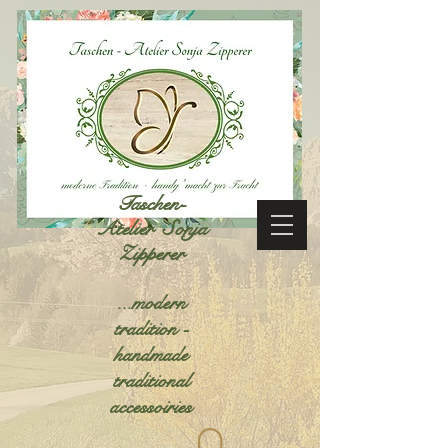
Taschen-
Atelier Sonja
Zipperer
...modern
tradition -
handmade
traditional
accessoiries