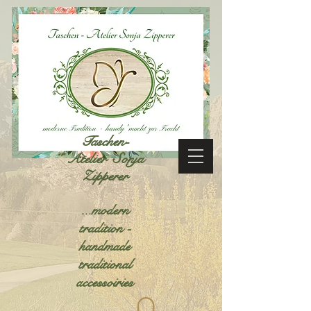
Taschen-
Atelier Sonja
Zipperer
...modern
tradition -
handmade
traditional
accessoiries