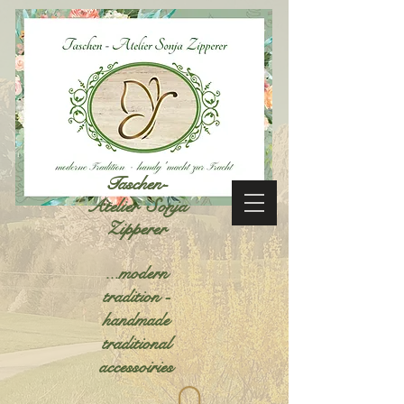
Taschen-
Atelier Sonja
Zipperer
...modern
tradition -
handmade
traditional
accessoiries