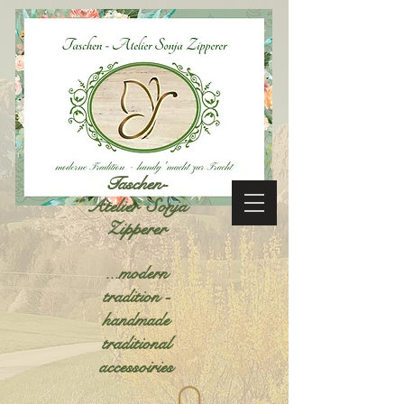
Taschen-
Atelier Sonja
Zipperer
...modern
tradition -
handmade
traditional
accessoiries