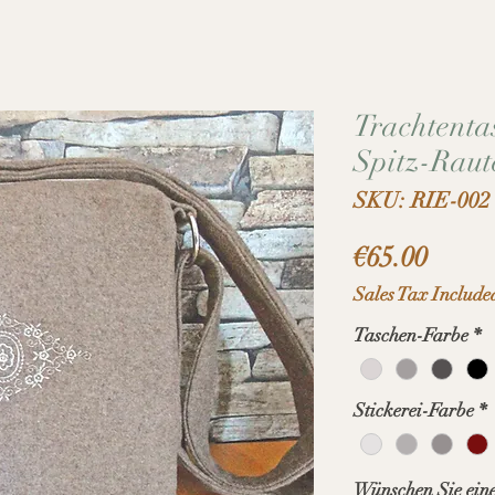
Trachtentas
Spitz-Raut
SKU: RIE-002
Price
€65.00
Sales Tax Include
Taschen-Farbe
*
Stickerei-Farbe
*
Wünschen Sie eine