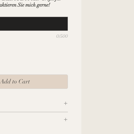
aktieren Sie mich gerne!
0/500
Add to Cart
 cm
 cm
aufend: 6 cm
zuzüglich Versandkosten