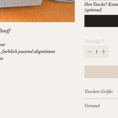
Ihre Tasche? Kont
(optional)
lstoff
Quantity
*
bar
, farblich passend abgestimmt
ss
Taschen-Größe:
Taschen-Breite: 24
Versand:
Taschen-Höhe: 22
Taschen-Tiefe uml
Preis inkl. MWST, 