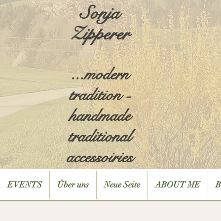
Sonja
Zipperer
...modern
tradition -
handmade
traditional
accessoiries
EVENTS
Über uns
Neue Seite
ABOUT ME
B