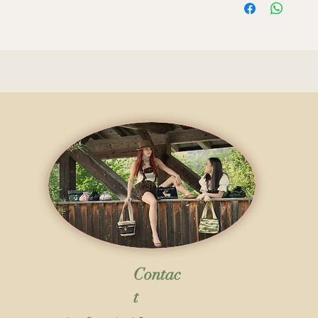
Contac
t