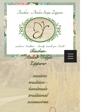
Taschen-
Atelier Sonja
Zipperer
...modern
tradition -
handmade
traditional
accessoiries