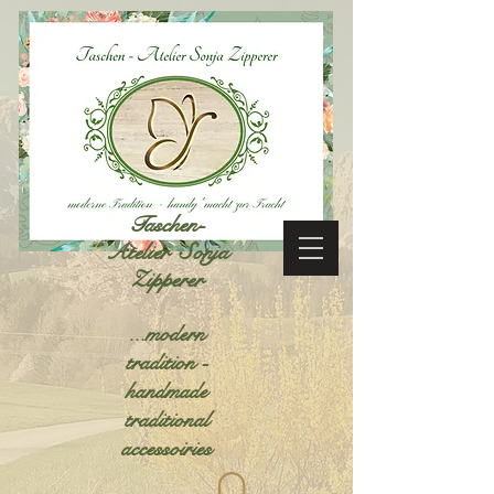
Taschen-
Atelier Sonja
Zipperer
...modern
tradition -
handmade
traditional
accessoiries