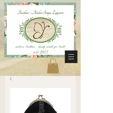
... seit 2013