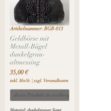
Artikelnummer: BGB-013
Geldbörse mit
Metall-Bügel
dunkelgrau-
altmessing
Preis
35,00 €
inkl. MwSt.
|
zzgl. Versandkosten
dieses Produkt ist vorübergehendleider ausver
Material: dunkelgrauer Samt