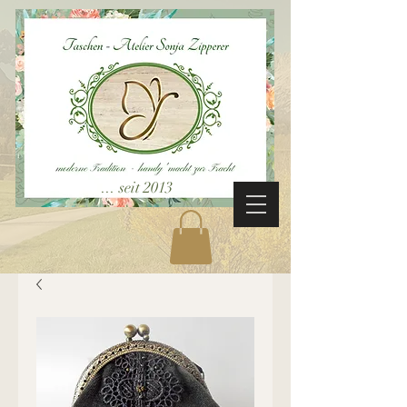
... seit 2013