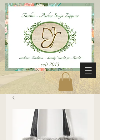
... seit 2013