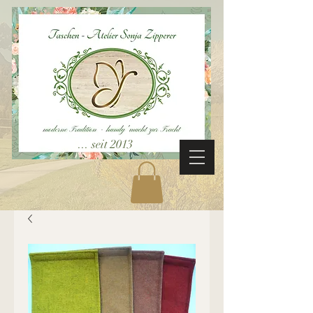
... seit 2013