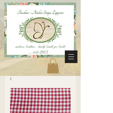
... seit 2013