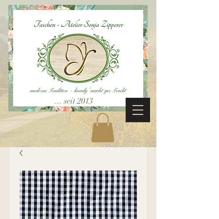
... seit 2013