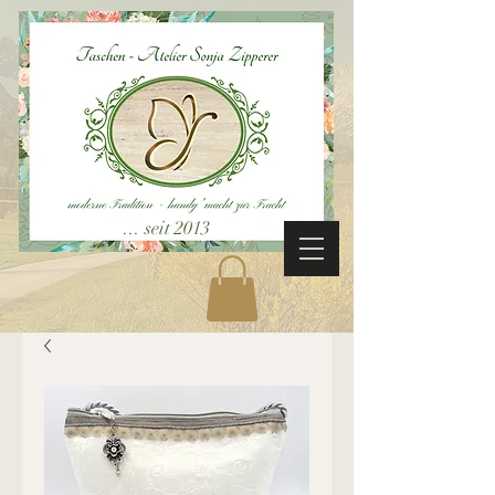
... seit 2013