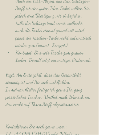
(Auch ein Farb-Akzent aus dem Schürzen-
Stoff ist eine guten Idee. Dabei sollten Sie 
jedoch eine Überlegung mit einbeziehen: 
Falls die Schürze (und somit vielleicht 
auch die Farbe) einmal gewechselt wird, 
passt die Taschen-Farbe nicht automatisch 
wieder zum Gesamt-Konzept.)
Kontrast:
 Eine rote Tasche zum grauen 
Loden-Dirndl setzt ein mutiges Statement.
Fazit: 
Am Ende zählt, dass das Gesamtbild 
stimmig ist und Sie sich wohlfühlen. 
In meinem Atelier fertige ich gerne Ihr ganz 
persönliches Taschen-
Unikat nach Wunsch
 an, 
das exakt auf Ihren Stoff abgestimmt ist.
Kontaktieren Sie mich gerne unter :
Tel.: +43 699 15044115 oder Whatsapp