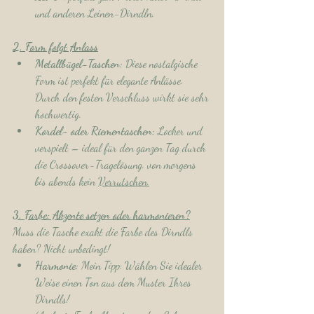
und anderen Leinen-Dirndln.
2. Form folgt Anlass
Metallbügel-Taschen:
 Diese nostalgische 
Form ist perfekt für elegante Anlässe. 
Durch den festen Verschluss wirkt sie sehr 
hochwertig.
Kordel- oder Riementaschen:
 Locker und 
verspielt – ideal für den ganzen Tag durch 
die Crossover-Tragelösung. von morgens 
bis abends kein 
Verrutschen.
3. Farbe: Akzente setzen oder harmonieren?
Muss die Tasche exakt die Farbe des Dirndls 
haben? Nicht unbedingt!
Harmonie:
 Mein Tipp: Wählen Sie idealer 
Weise einen Ton aus dem Muster Ihres  
Dirndls!