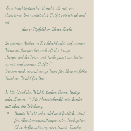
 Eine Trachtentasche ist mehr als nur ein 
Accessoire. Sie rundet das Outfit optisch ab und 
ist
 das i-Tüpfelchen Ihres Looks
In meinem Atelier in Kirchbichl oder auf meinen 
Veranstaltungen höre ich oft die Frage: 
„Sonja, welche Form und Farbe passt am besten 
zu mir und meinem Outfit?“ 
Darum noch einmal einige Tipps für Ihre perfekte 
Taschen-Wahl für Sie.
1. Die Qual der Wahl: Loden, Samt, Spitze 
oder Leinen...?
 Die Materialwahl entscheidet 
mit über die Wirkung.
Samt:
 Wirkt sehr 
edel und festlich,
 ideal 
für Abendveranstaltungen oder Hochzeiten. 
(Zur Aufbewahrung einer Samt-Tasche 