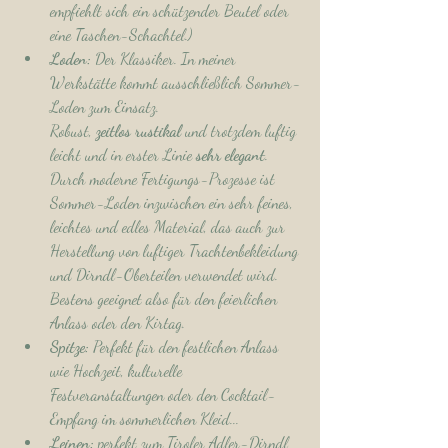
empfiehlt sich ein schützender Beutel oder 
eine Taschen-Schachtel.)
Loden:
 Der Klassiker. In meiner 
Werkstätte kommt ausschließlich Sommer-
Loden zum Einsatz.
Robust, 
zeitlos rustikal 
und trotzdem luftig 
leicht und in erster Linie 
sehr elegant
. 
Durch moderne Fertigungs-Prozesse ist 
Sommer-Loden inzwischen ein sehr feines, 
leichtes und edles Material, das auch zur 
Herstellung von luftiger Trachtenbekleidung 
und Dirndl-Oberteilen verwendet wird. 
Bestens geeignet also für den feierlichen 
Anlass oder den Kirtag.
Spitze:
 Perfekt für den festlichen Anlass 
wie Hochzeit, kulturelle 
Festveranstaltungen oder den Cocktail-
Empfang im sommerlichen Kleid...
Leinen:
 perfekt zum Tiroler Adler-Dirndl 