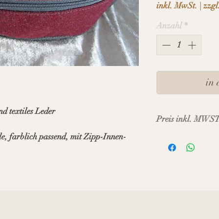
inkl. MwSt.
|
zzgl
Anzahl
*
in
d textiles Leder
Preis inkl. MWST
, farblich passend, mit Zipp-Innen-