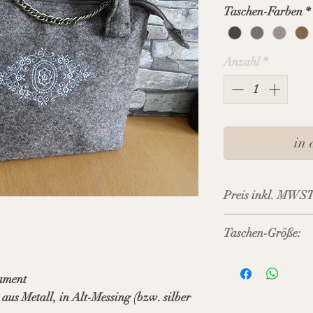
Taschen-Farben
*
Anzahl
*
in
Preis inkl. MWST
Taschen-Größe:
Taschen-Breite: O
Höhe: ca. 16 cm
ament
Bodentiefe: ca. 6 c
aus Metall, in Alt-Messing (bzw. silber
Länge Taschenkett