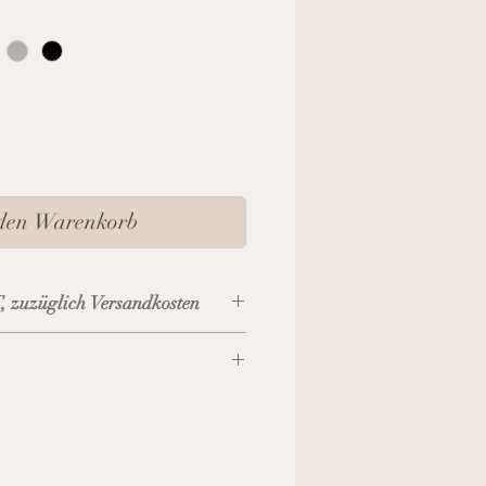
 den Warenkorb
, zuzüglich Versandkosten
ben 24 cm, unten 18 cm
m
e: 120 cm