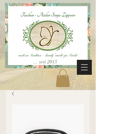
... seit 2013