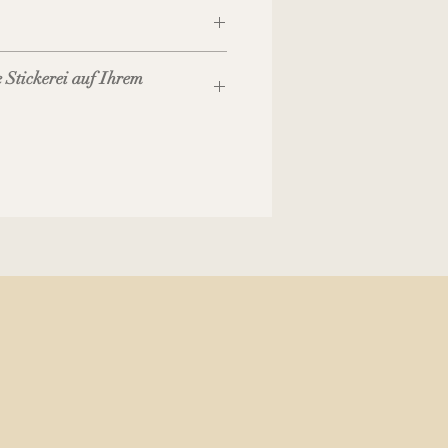
, zuzüglich Versandkosten
 Stickerei auf Ihrem
kerei-Seite dazu bestellen.