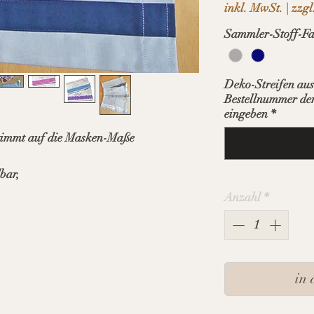
inkl. MwSt.
|
zzgl
Sammler-Stoff-Fa
Deko-Streifen au
Bestellnummer der
eingeben
*
stimmt auf die Masken-Maße
bar,
Anzahl
*
in