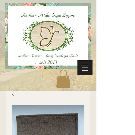
... seit 2013